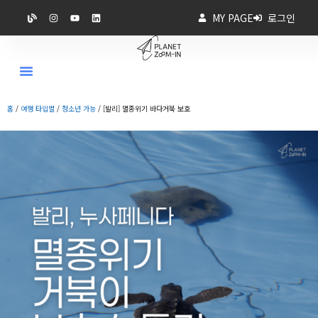
MY PAGE
로그인
홈
/
여행 타입별
/
청소년 가능
/ [발리] 멸종위기 바다거북 보호