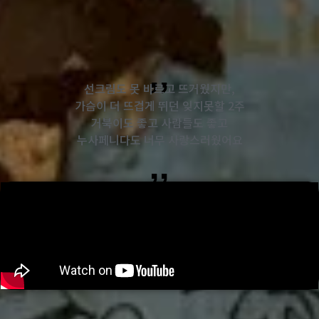
,,
선크림도 못 바르고 뜨거웠지만,
가슴이 더 뜨겁게 뛰던 잊지못할 2주
거북이도 좋고 사람들도 좋고
누사페니다도 너무 사랑스러웠어요
,,