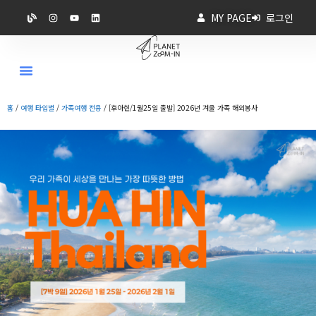
MY PAGE
로그인
홈
/
여행 타입별
/
가족여행 전용
/ [후아힌/1월25일 출발] 2026년 겨울 가족 해외봉사