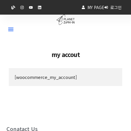
MY PAGE
로그인
my accout
[woocommerce_my_account]
Conatact Us