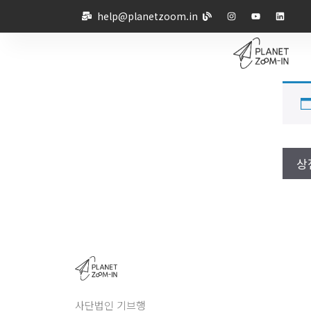
help@planetzoom.in
상
사단법인 기브행