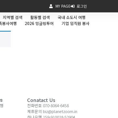
MY PAGE
로그인
지역별 검색
활동별 검색
국내 소도시 여행
가족봉사여행
2026 밍글링투어
기업 임직원 봉사
Conatact Us
ks
브행
전화번호 070-8064-6458
제휴문의 biz@planetzoom.in
하나은행 159-910028-52904