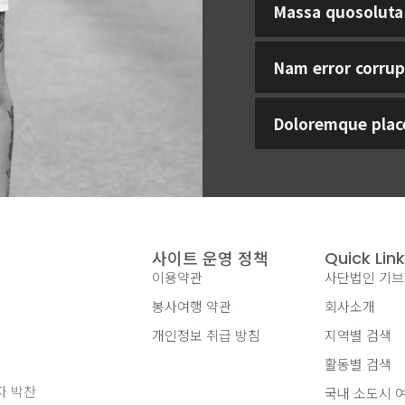
Massa quosoluta
Nam error corrup
Doloremque place
사이트 운영 정책
Quick Lin
이용약관
사단법인 기
봉사여행 약관
회사소개
개인정보 취급 방침
지역별 검색
활동별 검색
자 박찬
국내 소도시 