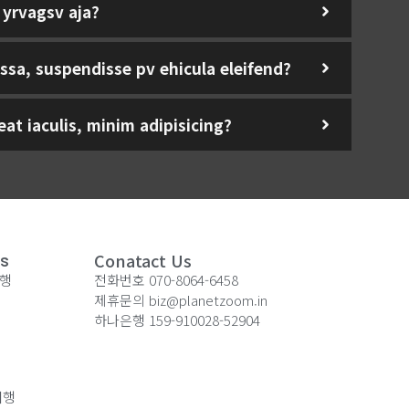
 yrvagsv aja?
ssa, suspendisse pv ehicula eleifend?
at iaculis, minim adipisicing?
Conatact Us
ks
브행
전화번호 070-8064-6458
제휴문의 biz@planetzoom.in
하나은행 159-910028-52904
여행