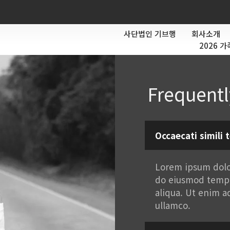
사단법인 기브행
회사소개
2026 
Frequentl
Occaecati simili 
Lorem ipsum dolor
do eiusmod tempo
aliqua. Ut enim a
ullamco.